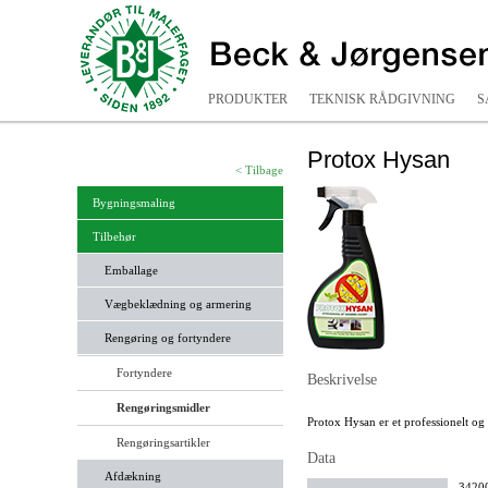
PRODUKTER
TEKNISK RÅDGIVNING
S
Protox Hysan
< Tilbage
Bygningsmaling
Tilbehør
Emballage
Vægbeklædning og armering
Rengøring og fortyndere
Fortyndere
Beskrivelse
Rengøringsmidler
Protox Hysan er et professionelt og 
Rengøringsartikler
Data
Afdækning
34200