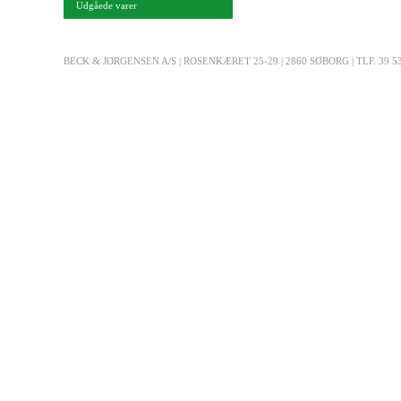
Udgåede varer
BECK & JØRGENSEN A/S | ROSENKÆRET 25-29 | 2860 SØBORG | TLF. 39 53 03