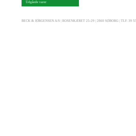
Udgåede varer
BECK & JØRGENSEN A/S | ROSENKÆRET 25-29 | 2860 SØBORG | TLF. 39 53 03