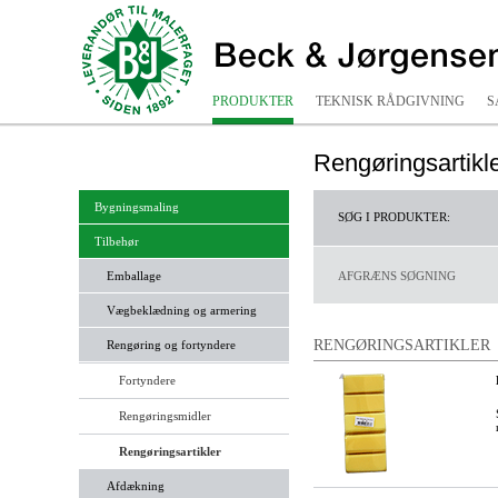
PRODUKTER
TEKNISK RÅDGIVNING
S
Rengøringsartikl
Bygningsmaling
SØG I PRODUKTER:
Tilbehør
Emballage
AFGRÆNS SØGNING
Vægbeklædning og armering
RENGØRINGSARTIKLER
Rengøring og fortyndere
Fortyndere
Rengøringsmidler
Rengøringsartikler
Afdækning