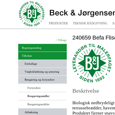
PRODUKTER
TEKNISK RÅDGIVNING
S
240659 Befa Flis
< Tilbage
Bygningsmaling
Tilbehør
Emballage
Vægbeklædning og armering
Rengøring og fortyndere
Fortyndere
Beskrivelse
Rengøringsmidler
Biologisk nedbrydeligt 
Rengøringsartikler
terrassebrædder, havem
Afdækning
Produktet fjerner snavs,