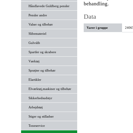
behandling.
Håndlavede Guldberg pensler
Data
Pensler andre
Valser og tilbehør
Varer i gruppe
24065
Slibemateriel
Gulvslib
Spartler og skrabere
Værktøj
Sprøjter og tilbehør
Elartikler
Elværktøj,maskiner og tilbehør
Sikkerhedsudstyr
Arbejdstøj
Stiger og stilladser
Toneservice