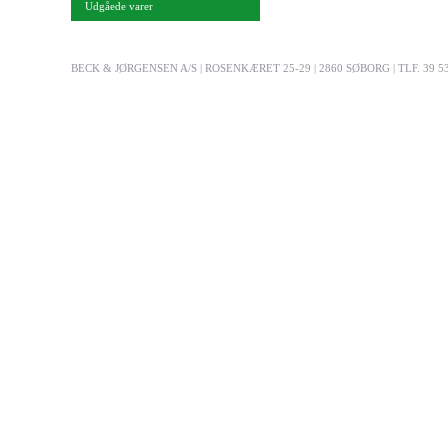
Udgåede varer
BECK & JØRGENSEN A/S | ROSENKÆRET 25-29 | 2860 SØBORG | TLF. 39 53 03