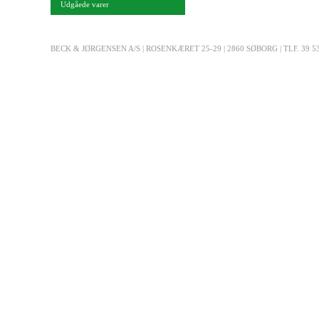
Udgåede varer
BECK & JØRGENSEN A/S | ROSENKÆRET 25-29 | 2860 SØBORG | TLF. 39 53 03