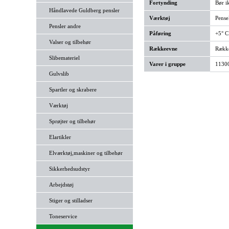
Fortynding
Bør i
Håndlavede Guldberg pensler
Værktøj
Pensel
Pensler andre
Påføring
+5° C
Valser og tilbehør
Rækkeevne
Række
Slibemateriel
Varer i gruppe
11300
Gulvslib
Spartler og skrabere
Værktøj
Sprøjter og tilbehør
Elartikler
Elværktøj,maskiner og tilbehør
Sikkerhedsudstyr
Arbejdstøj
Stiger og stilladser
Toneservice