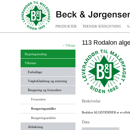
PRODUKTER
TEKNISK RÅDGIVNING
S
113 Rodalon algefj
< Tilbage
Bygningsmaling
Tilbehør
Emballage
Vægbeklædning og armering
Rengøring og fortyndere
Fortyndere
Beskrivelse
Rengøringsmidler
Rodalon ALGEFJERNER er et effektiv
Rengøringsartikler
Data
Afdækning