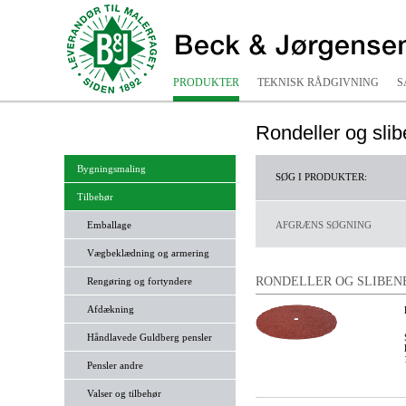
PRODUKTER
TEKNISK RÅDGIVNING
S
Rondeller og slib
Bygningsmaling
SØG I PRODUKTER:
Tilbehør
Emballage
AFGRÆNS SØGNING
Vægbeklædning og armering
RONDELLER OG SLIBEN
Rengøring og fortyndere
Afdækning
Håndlavede Guldberg pensler
Pensler andre
Valser og tilbehør