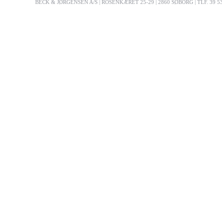
BECK & JØRGENSEN A/S | ROSENKÆRET 25-29 | 2860 SØBORG | TLF. 39 53 03