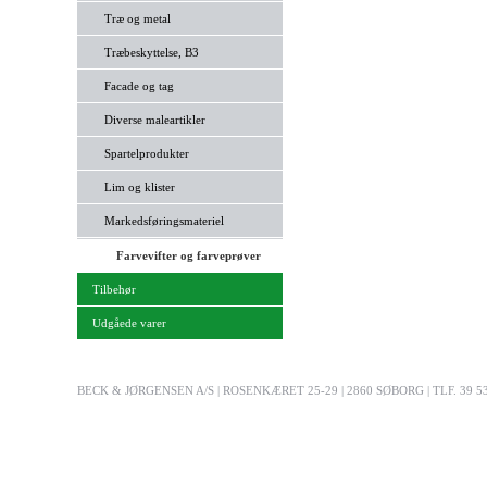
Træ og metal
Træbeskyttelse, B3
Facade og tag
Diverse maleartikler
Spartelprodukter
Lim og klister
Markedsføringsmateriel
Farvevifter og farveprøver
Tilbehør
Udgåede varer
BECK & JØRGENSEN A/S | ROSENKÆRET 25-29 | 2860 SØBORG | TLF. 39 53 03