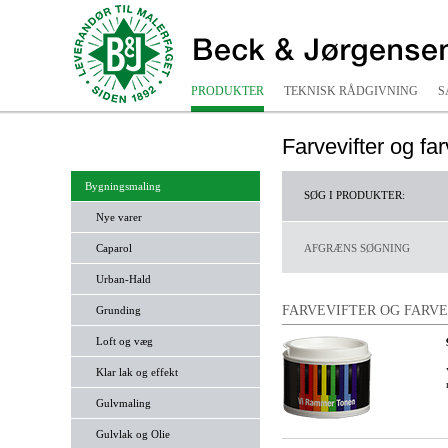
PRODUKTER
TEKNISK RÅDGIVNING
S
Farvevifter og fa
Bygningsmaling
SØG I PRODUKTER:
Nye varer
Caparol
AFGRÆNS SØGNING
Urban-Hald
FARVEVIFTER OG FARV
Grunding
Loft og væg
Klar lak og effekt
Gulvmaling
Gulvlak og Olie