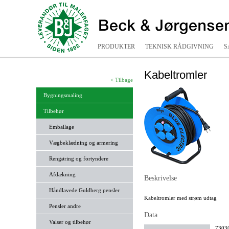
PRODUKTER
TEKNISK RÅDGIVNING
S
Kabeltromler
< Tilbage
Bygningsmaling
Tilbehør
Emballage
Vægbeklædning og armering
Rengøring og fortyndere
Afdækning
Beskrivelse
Håndlavede Guldberg pensler
Kabeltromler med strøm udtag
Pensler andre
Data
Valser og tilbehør
73030