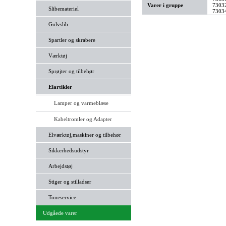
Varer i gruppe
73032
Slibemateriel
73034
Gulvslib
Spartler og skrabere
Værktøj
Sprøjter og tilbehør
Elartikler
Lamper og varmeblæse
Kabeltromler og Adapter
Elværktøj,maskiner og tilbehør
Sikkerhedsudstyr
Arbejdstøj
Stiger og stilladser
Toneservice
Udgåede varer