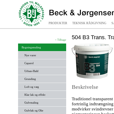
PRODUKTER
TEKNISK RÅDGIVNING
S
504 B3 Trans. Tr
< Tilbage
Bygningsmaling
Nye varer
Caparol
Urban-Hald
Grunding
Beskrivelse
Loft og væg
Klar lak og effekt
Traditionel transparent
Gulvmaling
fortrinlig indtrængning
modvirker svindrevner 
Gulvlak og Olie