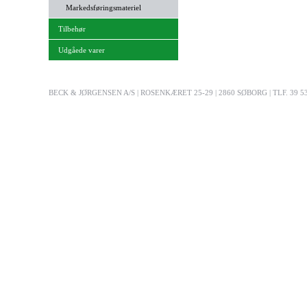
Markedsføringsmateriel
Tilbehør
Udgåede varer
BECK & JØRGENSEN A/S | ROSENKÆRET 25-29 | 2860 SØBORG | TLF. 39 53 03