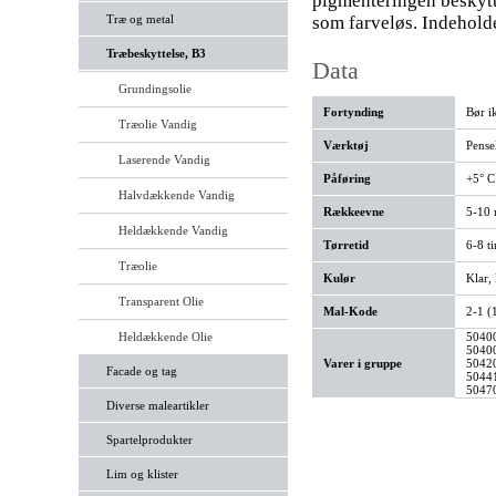
pigmenteringen beskytte
Træ og metal
som farveløs. Indehold
Træbeskyttelse, B3
Data
Grundingsolie
Fortynding
Bør i
Træolie Vandig
Værktøj
Pensel
Laserende Vandig
Påføring
+5° C
Halvdækkende Vandig
Rækkeevne
5-10 
Heldækkende Vandig
Tørretid
6-8 t
Træolie
Kulør
Klar,
Transparent Olie
Mal-Kode
2-1 (
Heldækkende Olie
50400
50400
Varer i gruppe
50420
Facade og tag
50441
50470
Diverse maleartikler
Spartelprodukter
Lim og klister