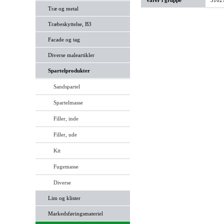
Varer i gruppe
31027
Træ og metal
Træbeskyttelse, B3
Facade og tag
Diverse maleartikler
Spartelprodukter
Sandspartel
Spartelmasse
Filler, inde
Filler, ude
Kit
Fugemasse
Diverse
Lim og klister
Markedsføringsmateriel