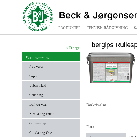
PRODUKTER
TEKNISK RÅDGIVNING
S
Fibergips Rullesp
< Tilbage
Bygningsmaling
Nye varer
Caparol
Urban-Hald
Grunding
Loft og væg
Beskrivelse
Klar lak og effekt
.
Gulvmaling
Data
Gulvlak og Olie