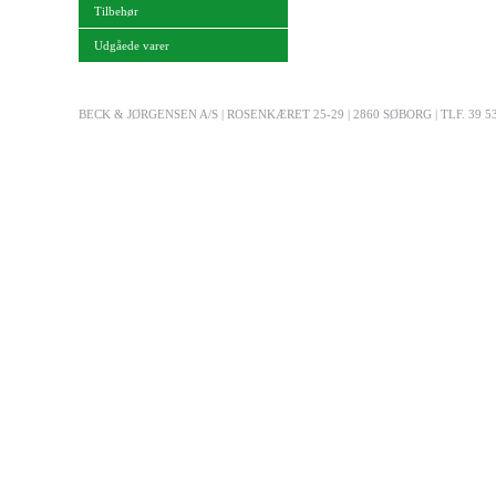
Tilbehør
Udgåede varer
BECK & JØRGENSEN A/S | ROSENKÆRET 25-29 | 2860 SØBORG | TLF. 39 53 03