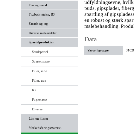
udfyldningsevne, hvilke
Træ og metal
puds, gipsplader, fiber
spartling af gipsplade
Træbeskyttelse, B3
en robust og stærk spart
Facade og tag
malebehandling. Produkt
Diverse maleartikler
Data
Spartelprodukter
Varer i gruppe
31026
Sandspartel
Spartelmasse
Filler, inde
Filler, ude
Kit
Fugemasse
Diverse
Lim og klister
Markedsføringsmateriel