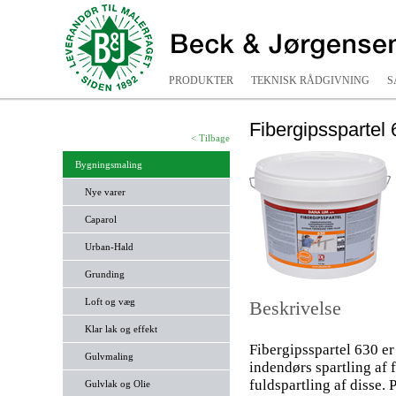
PRODUKTER
TEKNISK RÅDGIVNING
S
Fibergipsspartel
< Tilbage
Bygningsmaling
Nye varer
Caparol
Urban-Hald
Grunding
Loft og væg
Beskrivelse
Klar lak og effekt
Fibergipsspartel 630 er 
Gulvmaling
indendørs spartling af 
fuldspartling af disse.
Gulvlak og Olie