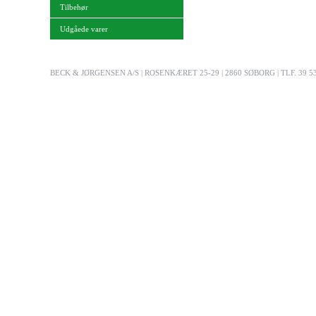
Tilbehør
Udgåede varer
BECK & JØRGENSEN A/S | ROSENKÆRET 25-29 | 2860 SØBORG | TLF. 39 53 03