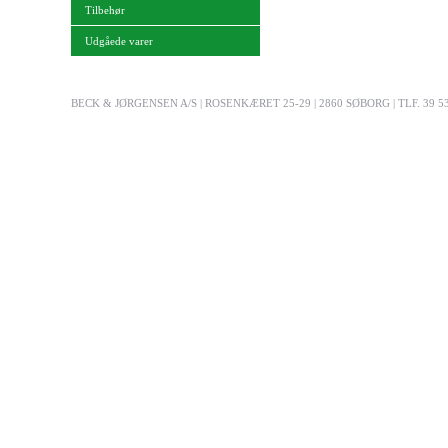
Tilbehør
Udgåede varer
BECK & JØRGENSEN A/S | ROSENKÆRET 25-29 | 2860 SØBORG | TLF. 39 53 03