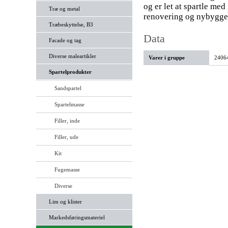
og er let at spartle me
Træ og metal
renovering og nybygger
Træbeskyttelse, B3
Data
Facade og tag
Diverse maleartikler
Varer i gruppe
24064
Spartelprodukter
Sandspartel
Spartelmasse
Filler, inde
Filler, ude
Kit
Fugemasse
Diverse
Lim og klister
Markedsføringsmateriel