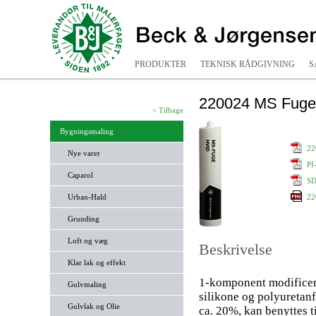
PRODUKTER
TEKNISK RÅDGIVNING
S
220024 MS Fuge,
< Tilbage
Bygningsmaling
22
Nye varer
PI
Caparol
SD
Urban-Hald
22
Grunding
Loft og væg
Beskrivelse
Klar lak og effekt
1-komponent modificer
Gulvmaling
silikone og polyuretanf
Gulvlak og Olie
ca. 20%, kan benyttes t