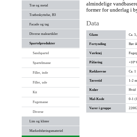
almindelige vandbasere
Træ og metal
former for underlag i 
Træbeskyttelse, B3
Data
Facade og tag
Diverse maleartikler
Glans
Ca. 5
Spartelprodukter
Fortynding
Bør i
Sandspartel
Værktøj
Fugep
Påføring
+10º C
Spartelmasse
Rækkeevne
Ca. 1
Filler, inde
Tørretid
1-2 m
Filler, ude
Kulør
Hvid
Kit
Mal-Kode
0-1 (
Fugemasse
Varer i gruppe
2200
Diverse
Lim og klister
Markedsføringsmateriel