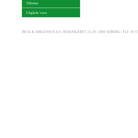
Tilbehør
Udgåede varer
BECK & JØRGENSEN A/S | ROSENKÆRET 25-29 | 2860 SØBORG | TLF. 39 53 03