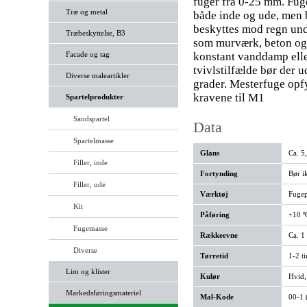
fuger fra 0-25 mm. Fug
Træ og metal
både inde og ude, men 
beskyttes mod regn und
Træbeskyttelse, B3
som murværk, beton og m
Facade og tag
konstant vanddamp eller
tvivlstilfælde bør der 
Diverse maleartikler
grader. Mesterfuge opf
kravene til M1
Spartelprodukter
Sandspartel
Data
Spartelmasse
Glans
Ca. 5
Filler, inde
Fortynding
Bør i
Filler, ude
Værktøj
Fugep
Kit
Påføring
+10 º
Fugemasse
Rækkeevne
Ca. 1
Diverse
Tørretid
1-2 t
Lim og klister
Kulør
Hvid,
Markedsføringsmateriel
Mal-Kode
00-1 