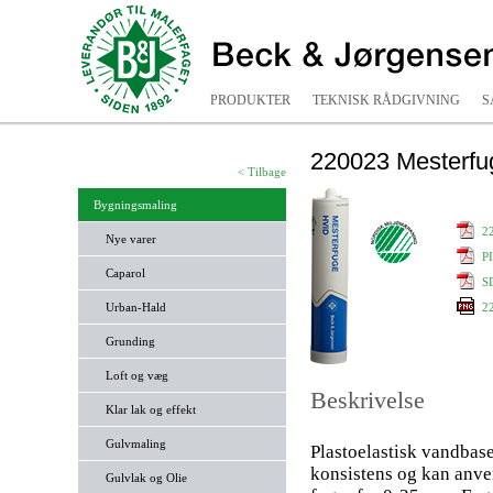
PRODUKTER
TEKNISK RÅDGIVNING
S
220023 Mesterfu
< Tilbage
Bygningsmaling
2
Nye varer
P
Caparol
S
Urban-Hald
2
Grunding
Loft og væg
Beskrivelse
Klar lak og effekt
Gulvmaling
Plastoelastisk vandbase
konsistens og kan anv
Gulvlak og Olie