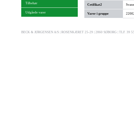
Tilbehør
Cetifikat2
Svan
Udgåede varer
Varer i gruppe
22002
BECK & JØRGENSEN A/S | ROSENKÆRET 25-29 | 2860 SØBORG | TLF. 39 53 03