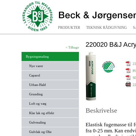
PRODUKTER
TEKNISK RÅDGIVNING
S
220020 B&J Acr
< Tilbage
Bygningsmaling
22
Nye varer
PI
Caparol
SD
Urban-Hald
2
Grunding
Loft og væg
Beskrivelse
Klar lak og effekt
Gulvmaling
Elastisk fugemasse til
fra 0-25 mm. Kan endvid
Gulvlak og Olie