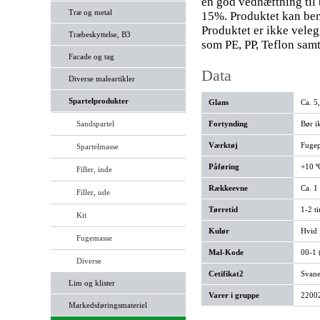
en god vedhæftning til 
Træ og metal
15%. Produktet kan ben
Produktet er ikke veleg
Træbeskyttelse, B3
som PE, PP, Teflon samt 
Facade og tag
Data
Diverse maleartikler
Spartelprodukter
Glans
Ca. 5
Sandspartel
Fortynding
Bør i
Værktøj
Fugep
Spartelmasse
Påføring
+10 º
Filler, inde
Rækkeevne
Ca. 1
Filler, ude
Tørretid
1-2 t
Kit
Kulør
Hvid
Fugemasse
Mal-Kode
00-1 
Diverse
Cetifikat2
Svan
Lim og klister
Varer i gruppe
22002
Markedsføringsmateriel