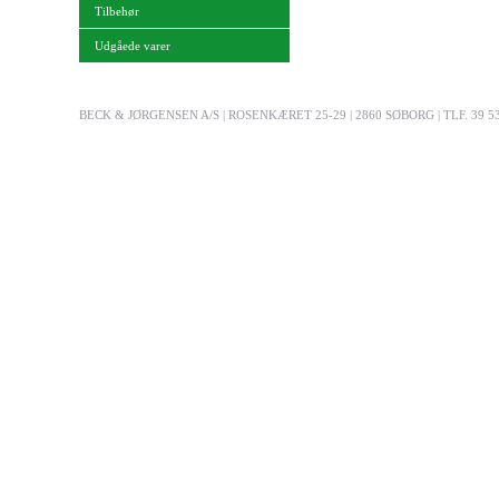
Tilbehør
Udgåede varer
BECK & JØRGENSEN A/S | ROSENKÆRET 25-29 | 2860 SØBORG | TLF. 39 53 03