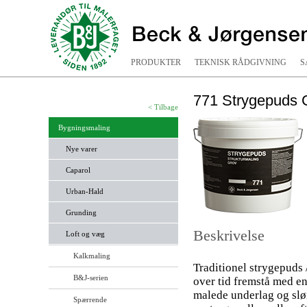
PRODUKTER
TEKNISK RÅDGIVNING
S
771 Strygepuds 
< Tilbage
Bygningsmaling
Nye varer
Caparol
Urban-Hald
Grunding
Beskrivelse
Loft og væg
Kalkmaling
Traditionel strygepuds 
B&J-serien
over tid fremstå med en
malede underlag og slø
Spærrende