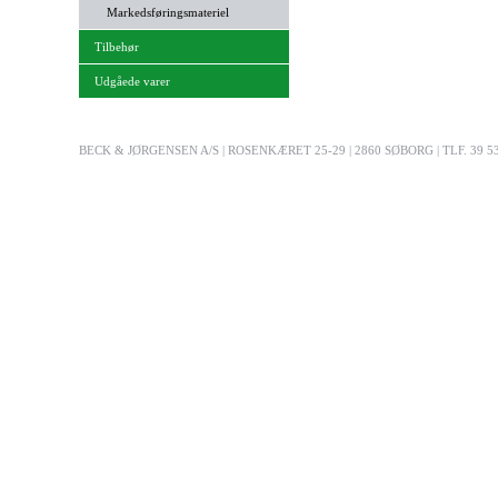
Markedsføringsmateriel
Tilbehør
Udgåede varer
BECK & JØRGENSEN A/S | ROSENKÆRET 25-29 | 2860 SØBORG | TLF. 39 53 03