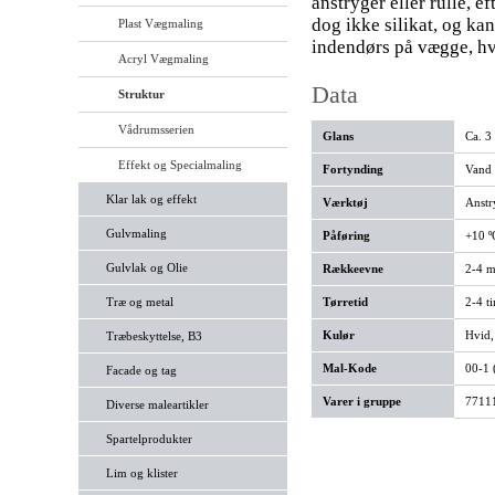
anstryger eller rulle, 
dog ikke silikat, og ka
Plast Vægmaling
indendørs på vægge, hv
Acryl Vægmaling
Data
Struktur
Vådrumsserien
Glans
Ca. 3
Effekt og Specialmaling
Fortynding
Vand
Klar lak og effekt
Værktøj
Anstry
Gulvmaling
Påføring
+10 º
Gulvlak og Olie
Rækkeevne
2-4 m²
Træ og metal
Tørretid
2-4 t
Kulør
Hvid,
Træbeskyttelse, B3
Mal-Kode
00-1 
Facade og tag
Varer i gruppe
77111
Diverse maleartikler
Spartelprodukter
Lim og klister