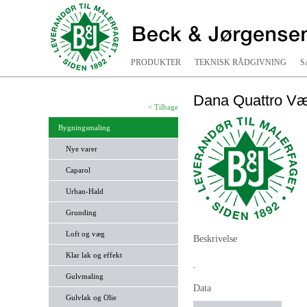
PRODUKTER
TEKNISK RÅDGIVNING
S
Dana Quattro Væ
< Tilbage
Bygningsmaling
Nye varer
Caparol
Urban-Hald
Grunding
Loft og væg
Beskrivelse
Klar lak og effekt
.
Gulvmaling
Data
Gulvlak og Olie