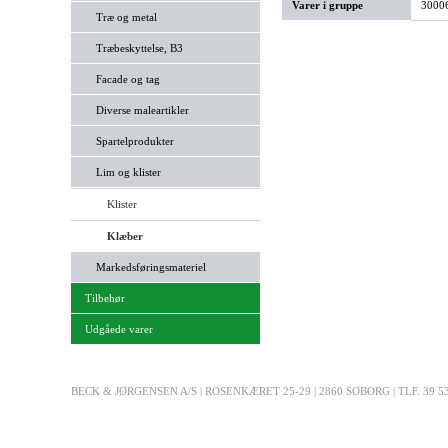
Varer i gruppe
30006
Træ og metal
Træbeskyttelse, B3
Facade og tag
Diverse maleartikler
Spartelprodukter
Lim og klister
Klister
Klæber
Markedsføringsmateriel
Tilbehør
Udgåede varer
BECK & JØRGENSEN A/S | ROSENKÆRET 25-29 | 2860 SØBORG | TLF. 39 53 03