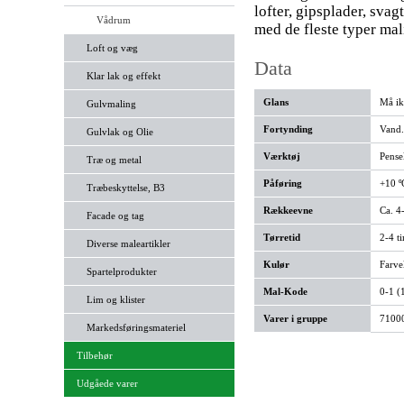
lofter, gipsplader, sva
Vådrum
med de fleste typer mal
Loft og væg
Data
Klar lak og effekt
Glans
Må ik
Gulvmaling
Fortynding
Vand.
Gulvlak og Olie
Værktøj
Pensel
Træ og metal
Påføring
+10 º
Træbeskyttelse, B3
Rækkeevne
Ca. 4
Facade og tag
Tørretid
2-4 t
Diverse maleartikler
Kulør
Farve
Spartelprodukter
Mal-Kode
0-1 (
Lim og klister
Varer i gruppe
71000
Markedsføringsmateriel
Tilbehør
Udgåede varer