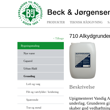
PRODUKTER
TEKNISK RÅDGIVNING
S
710 Alkydgrunde
< Tilbage
Bygningsmaling
Nye varer
Caparol
Urban-Hald
Grunding
Loft og væg
Beskrivelse
Filt og vævfylder / kridering
Upigmenteret Vandig Alk
Spærrende
underlag. Grunderen giv
skaber god vedhæftnin
Træ og metal