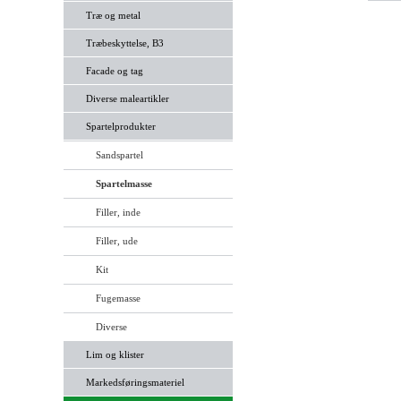
Træ og metal
Træbeskyttelse, B3
Facade og tag
Diverse maleartikler
Spartelprodukter
Sandspartel
Spartelmasse
Filler, inde
Filler, ude
Kit
Fugemasse
Diverse
Lim og klister
Markedsføringsmateriel