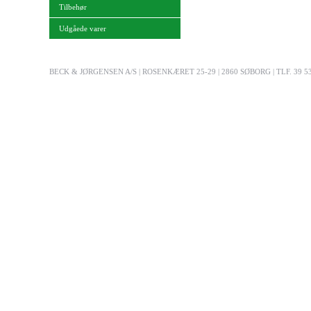
Tilbehør
Udgåede varer
BECK & JØRGENSEN A/S | ROSENKÆRET 25-29 | 2860 SØBORG | TLF. 39 53 03