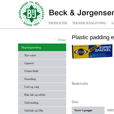
PRODUKTER
TEKNISK RÅDGIVNING
S
Plastic padding e
< Tilbage
Bygningsmaling
Nye varer
Caparol
Urban-Hald
Grunding
Beskrivelse
Loft og væg
.
Klar lak og effekt
Data
Gulvmaling
Varer i gruppe
31021
Gulvlak og Olie